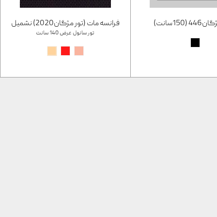
(150سانت)
فرانسه مات (تور مژگان2020) نشمیل
تور سانول عرض 140 سانت