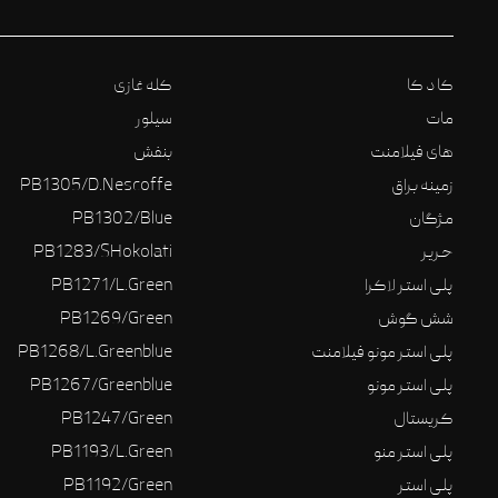
کا د کا
کله غازی
مات
سیلور
های فیلامنت
بنفش
زمینه براق
PB1305/D.Nescoffe
مژگان
PB1302/Blue
حریر
PB1283/SHokolati
پلی استر لاکرا
PB1271/L.Green
شش گوش
PB1269/Green
پلی استر مونو فیلامنت
PB1268/L.Greenblue
پلی استر مونو
PB1267/Greenblue
کریستال
PB1247/Green
پلی استر منو
PB1193/L.Green
پلی استر
PB1192/Green