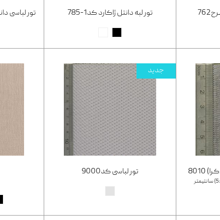
762
تور لبه دانتل ژاکارد کد1-785
تور لباسی دانتل ژاک
جدید
 8010
تور لباسی کد9000
ت
پ