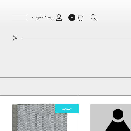
۰
ورود / عضویت
جدید