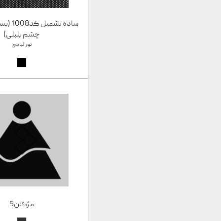
ساده نشمی
چشم بلبلی)
تور لباسی
مژگان5