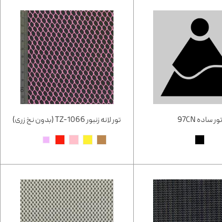
ور ساده 97CN
تور لانه زنبور TZ-1066 (بدون نخ زری)