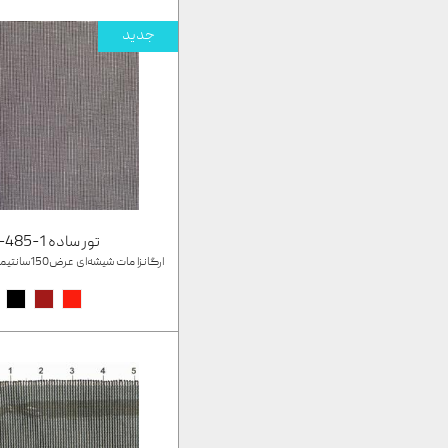
جدید
تور ساده 1-T-485
ارگانزا مات شیشه‌ای عرض150سانتیمتر تنوع رنگبندی