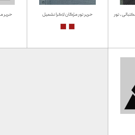
ل کد1008 (بسکتبالی ، تور
حریر تور مژگان لاکرا نشمیل
حریر مژگان446 