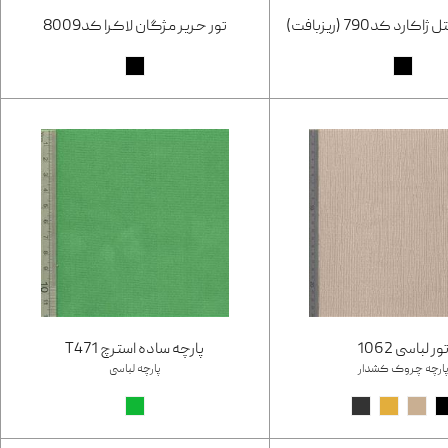
ارد کد790 (ریزبافت)
تور حریر مژگان لاکرا کد8009
ور لباسی 1062
پارچه ساده استرچ T471
ارچه چروک کشدار
پارچه لباسی