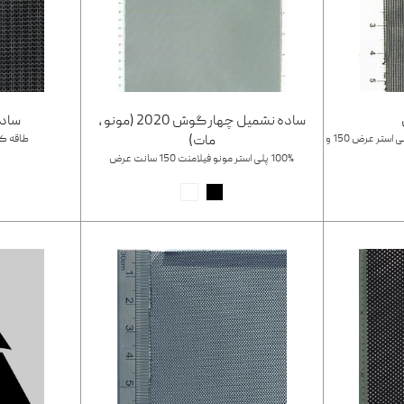
ساده نشمیل چهار گوش 2020 (مونو ،
ساده
پارچه تور ساده ارگانزا کریستال 100% پلی استر عرض 150 و
مات)
طاقه کتابی چ
100% پلی استر مونو فیلامنت 150 سانت عرض